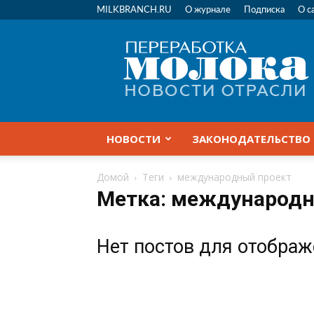
MILKBRANCH.RU
О журнале
Подписка
О с
Переработка
молока
|
Новости
отрасли
НОВОСТИ
ЗАКОНОДАТЕЛЬСТВО
Домой
Теги
международный проект
Метка: международн
Нет постов для отобра