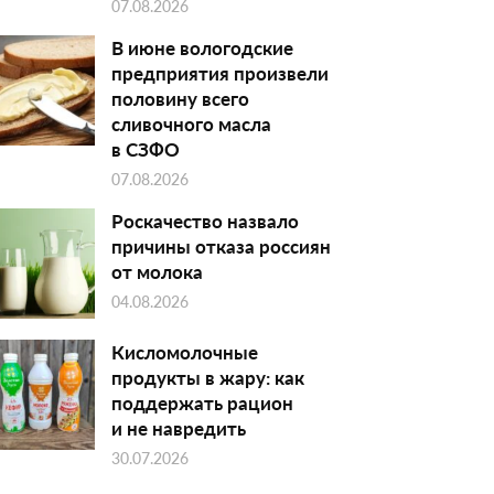
07.08.2026
В июне вологодские
предприятия произвели
половину всего
сливочного масла
в СЗФО
07.08.2026
Роскачество назвало
причины отказа россиян
от молока
04.08.2026
Кисломолочные
продукты в жару: как
поддержать рацион
и не навредить
30.07.2026