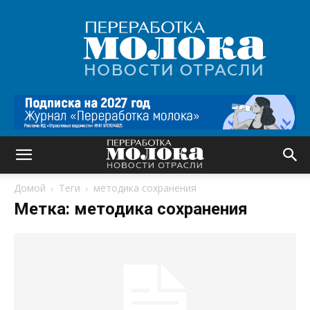
Переработка
молока
|
Новости
отрасли
Домой
Теги
методика сохранения
Метка: методика сохранения