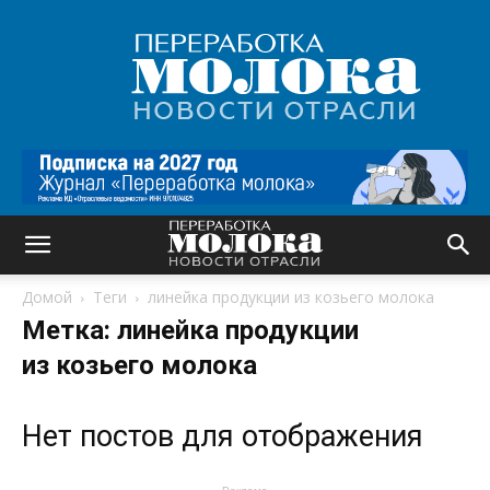
Переработка
молока
|
Новости
отрасли
Домой
Теги
линейка продукции из козьего молока
Метка: линейка продукции
из козьего молока
Нет постов для отображения