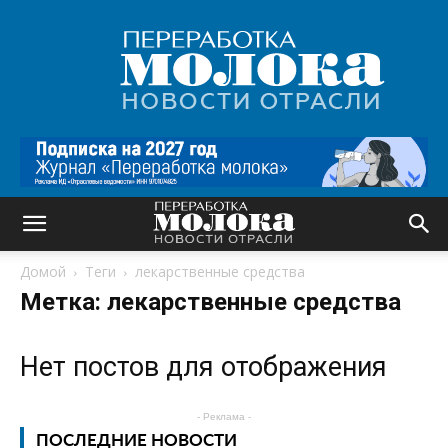
Переработка
молока
|
Новости
отрасли
Домой
Теги
лекарственные средства
Метка: лекарственные средства
Нет постов для отображения
- Реклама -
ПОСЛЕДНИЕ НОВОСТИ