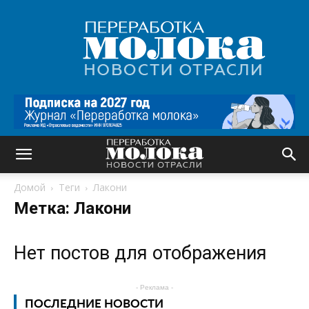
Переработка
молока
|
Новости
отрасли
Домой
Теги
Лакони
Метка: Лакони
Нет постов для отображения
- Реклама -
ПОСЛЕДНИЕ НОВОСТИ