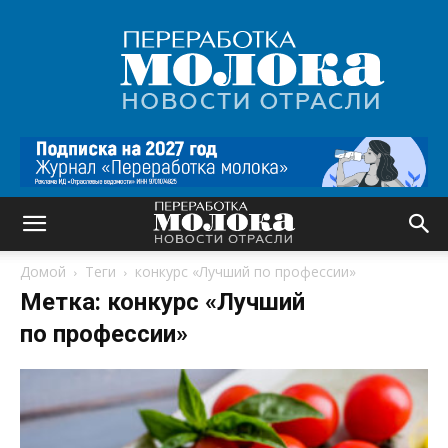
Переработка
молока
|
Новости
отрасли
Домой
Теги
конкурс «Лучший по профессии»
Метка: конкурс «Лучший
по профессии»