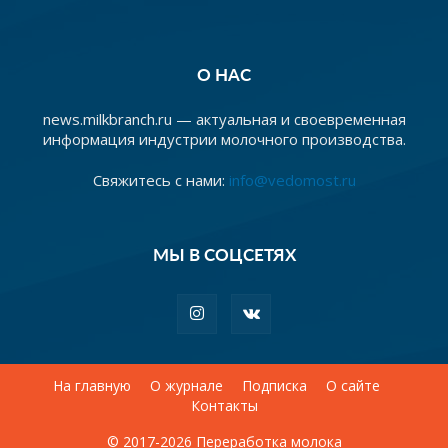
О НАС
news.milkbranch.ru — актуальная и своевременная
информация индустрии молочного производства.
Свяжитесь с нами:
info@vedomost.ru
МЫ В СОЦСЕТЯХ
На главную
О журнале
Подписка
О сайте
Контакты
© 2017-2026 Переработка молока