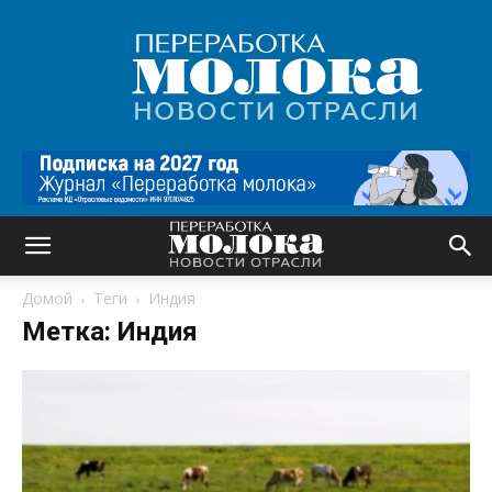
Переработка
молока
|
Новости
отрасли
Домой
Теги
Индия
Метка: Индия