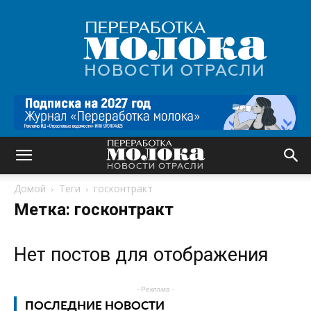
Переработка
молока
|
Новости
отрасли
Домой
Теги
госконтракт
Метка: госконтракт
Нет постов для отображения
- Реклама -
ПОСЛЕДНИЕ НОВОСТИ