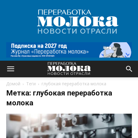
Переработка
молока
|
Новости
отрасли
Домой
Теги
глубокая переработка молока
Метка: глубокая переработка
молока