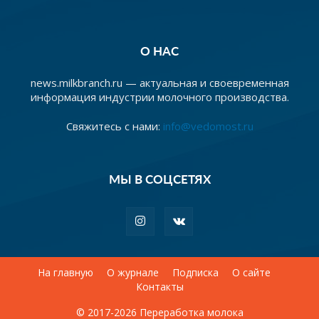
О НАС
news.milkbranch.ru — актуальная и своевременная
информация индустрии молочного производства.
Свяжитесь с нами:
info@vedomost.ru
МЫ В СОЦСЕТЯХ
На главную
О журнале
Подписка
О сайте
Контакты
© 2017-2026 Переработка молока