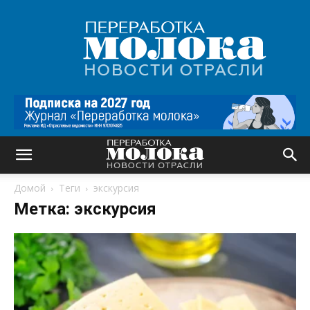
Переработка
молока
|
Новости
отрасли
Домой
Теги
экскурсия
Метка: экскурсия