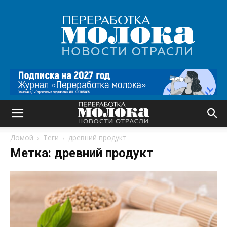
Переработка
молока
|
Новости
отрасли
Домой
Теги
древний продукт
Метка: древний продукт