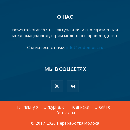
О НАС
news.milkbranch.ru — актуальная и своевременная
информация индустрии молочного производства.
Свяжитесь с нами:
info@vedomost.ru
МЫ В СОЦСЕТЯХ
На главную
О журнале
Подписка
О сайте
Контакты
© 2017-2026 Переработка молока