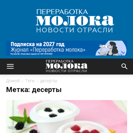
Переработка
молока
|
Новости
отрасли
Домой
Теги
десерты
Метка: десерты