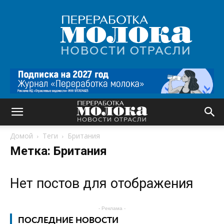
Переработка
молока
|
Новости
отрасли
Домой
Теги
Британия
Метка: Британия
Нет постов для отображения
- Реклама -
ПОСЛЕДНИЕ НОВОСТИ