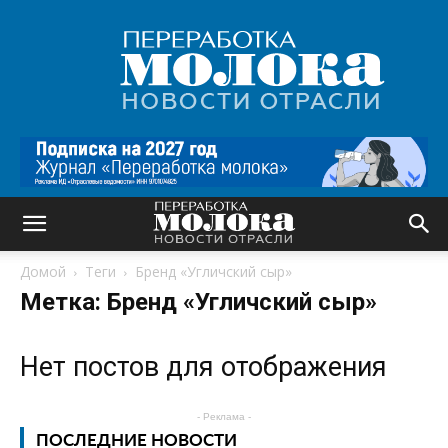
Переработка
молока
|
Новости
отрасли
Домой
Теги
Бренд «Угличский сыр»
Метка: Бренд «Угличский сыр»
Нет постов для отображения
- Реклама -
ПОСЛЕДНИЕ НОВОСТИ