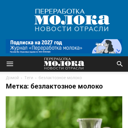
Переработка
молока
|
Новости
отрасли
Домой
Теги
безлактозное молоко
Метка: безлактозное молоко