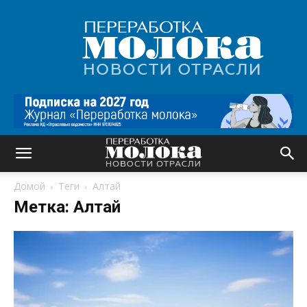
Переработка
молока
|
Новости
отрасли
Домой
Теги
Алтай
Метка: Алтай