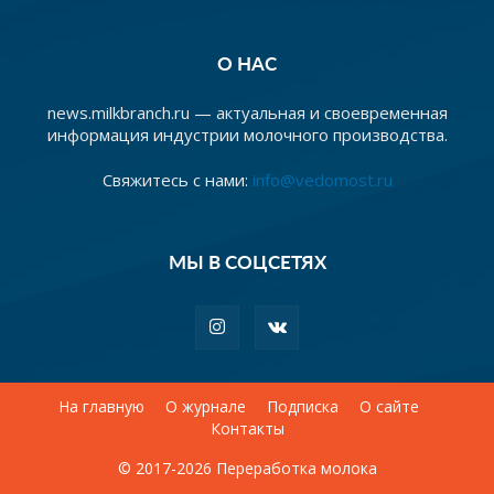
О НАС
news.milkbranch.ru — актуальная и своевременная
информация индустрии молочного производства.
Свяжитесь с нами:
info@vedomost.ru
МЫ В СОЦСЕТЯХ
На главную
О журнале
Подписка
О сайте
Контакты
© 2017-2026 Переработка молока