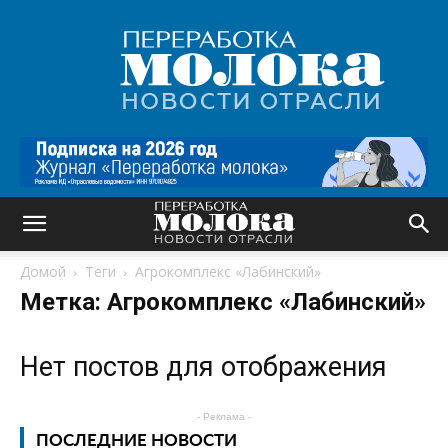
Переработка
молока
|
Новости
отрасли
Домой
Теги
Агрокомплекс «Лабинский»
Метка: Агрокомплекс «Лабинский»
Нет постов для отображения
- Реклама -
ПОСЛЕДНИЕ НОВОСТИ