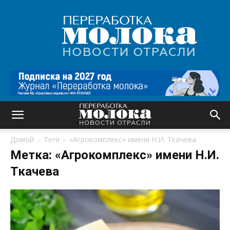
Переработка
молока
|
Новости
отрасли
Домой
Теги
«Агрокомплекс» имени Н.И. Ткачева
Метка: «Агрокомплекс» имени Н.И.
Ткачева