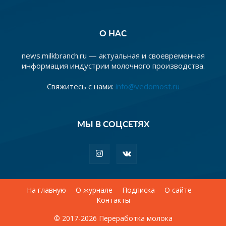
О НАС
news.milkbranch.ru — актуальная и своевременная
информация индустрии молочного производства.
Свяжитесь с нами:
info@vedomost.ru
МЫ В СОЦСЕТЯХ
На главную
О журнале
Подписка
О сайте
Контакты
© 2017-2026 Переработка молока