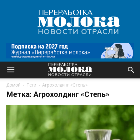
Переработка
молока
|
Новости
отрасли
Домой
Теги
Агрохолдинг «Степь»
Метка: Агрохолдинг «Степь»