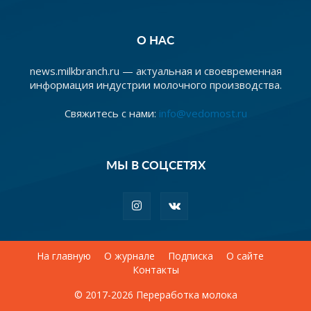
О НАС
news.milkbranch.ru — актуальная и своевременная
информация индустрии молочного производства.
Свяжитесь с нами:
info@vedomost.ru
МЫ В СОЦСЕТЯХ
На главную
О журнале
Подписка
О сайте
Контакты
© 2017-2026 Переработка молока