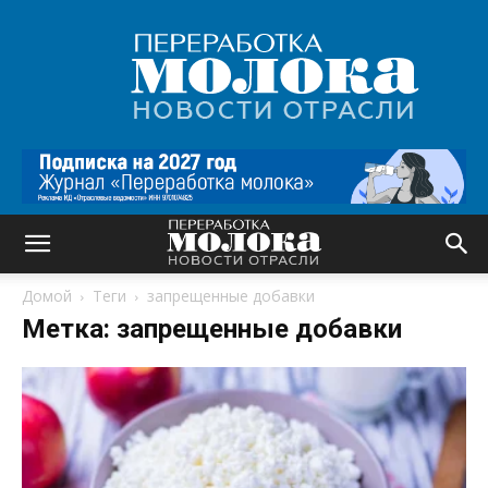
Переработка
молока
|
Новости
отрасли
Домой
Теги
запрещенные добавки
Метка: запрещенные добавки