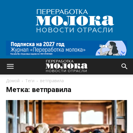
Переработка
молока
|
Новости
отрасли
Домой
Теги
ветправила
Метка: ветправила