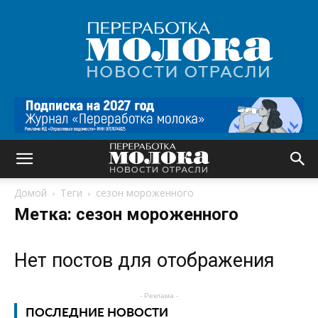
Переработка
молока
|
Новости
отрасли
Домой
Теги
сезон мороженного
Метка: сезон мороженного
Нет постов для отображения
- Реклама -
ПОСЛЕДНИЕ НОВОСТИ