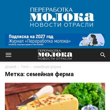
Переработка
молока
|
Новости
отрасли
Домой
Теги
семейная ферма
Метка: семейная ферма