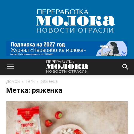
Переработка
молока
|
Новости
отрасли
Домой
Теги
ряженка
Метка: ряженка