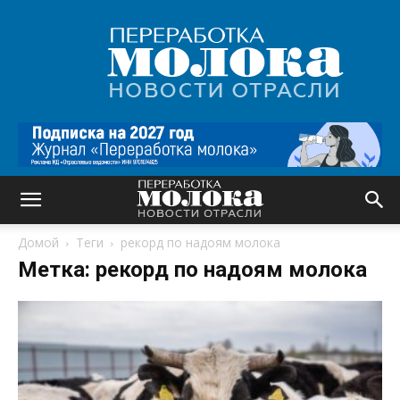
Переработка
молока
|
Новости
отрасли
Домой
Теги
рекорд по надоям молока
Метка: рекорд по надоям молока