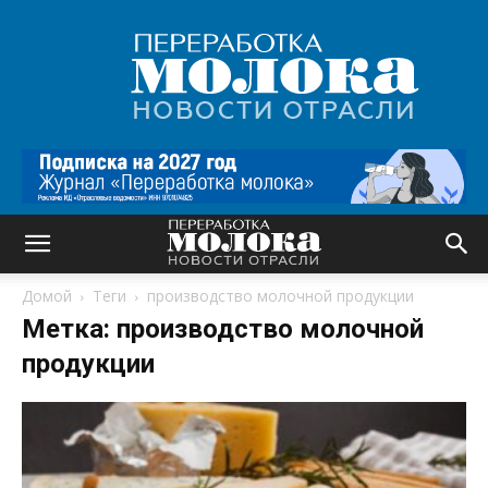
Переработка
молока
|
Новости
отрасли
Домой
Теги
производство молочной продукции
Метка: производство молочной
продукции