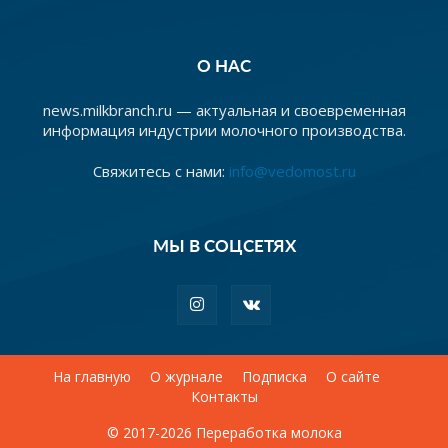
О НАС
news.milkbranch.ru — актуальная и своевременная
информация индустрии молочного производства.
Свяжитесь с нами:
info@vedomost.ru
МЫ В СОЦСЕТЯХ
На главную
О журнале
Подписка
О сайте
Контакты
© 2017-2026 Переработка молока