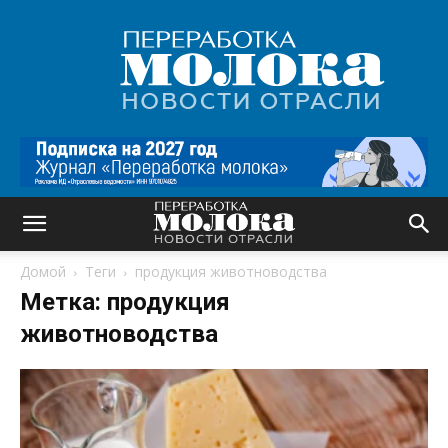
Переработка
молока
|
Новости
отрасли
Домой
Теги
продукция животноводства
Метка: продукция
животноводства