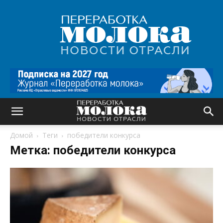
Переработка
молока
|
Новости
отрасли
Домой
Теги
победители конкурса
Метка: победители конкурса