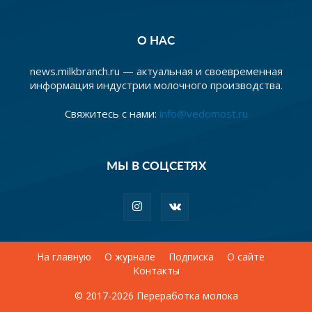
О НАС
news.milkbranch.ru — актуальная и своевременная
информация индустрии молочного производства.
Свяжитесь с нами:
info@vedomost.ru
МЫ В СОЦСЕТЯХ
На главную
О журнале
Подписка
О сайте
Контакты
© 2017-2026 Переработка молока