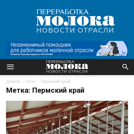
Переработка
молока
|
Новости
отрасли
Домой
Теги
Пермский край
Метка: Пермский край