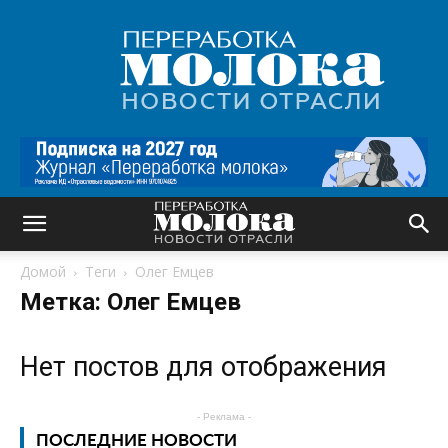
Переработка
молока
|
Новости
отрасли
Домой
Теги
Олег Емцев
Метка: Олег Емцев
Нет постов для отображения
- Реклама -
ПОСЛЕДНИЕ НОВОСТИ