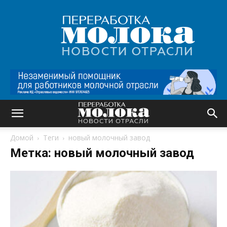
Переработка
молока
|
Новости
отрасли
Домой
Теги
новый молочный завод
Метка: новый молочный завод