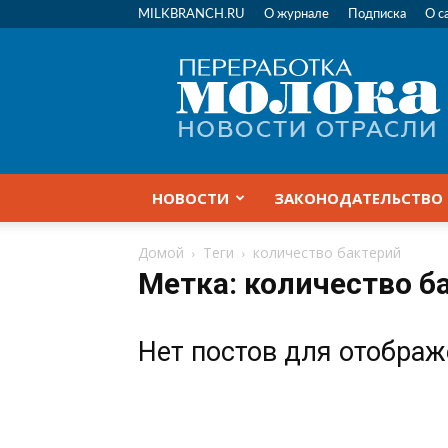
MILKBRANCH.RU
О журнале
Подписка
О с
Переработка
молока
|
Новости
отрасли
НОВОСТИ
ЗАКОНОДАТЕЛЬСТВО
Домой
Теги
количество бактерий
Метка: количество б
Нет постов для отобра