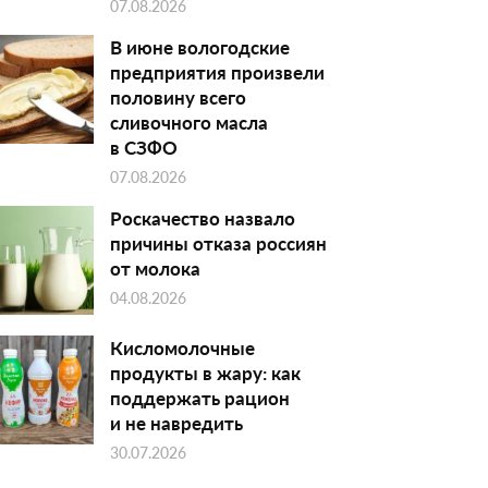
07.08.2026
В июне вологодские
предприятия произвели
половину всего
сливочного масла
в СЗФО
07.08.2026
Роскачество назвало
причины отказа россиян
от молока
04.08.2026
Кисломолочные
продукты в жару: как
поддержать рацион
и не навредить
30.07.2026