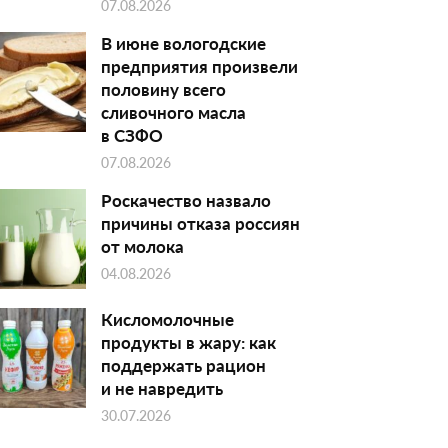
07.08.2026
В июне вологодские
предприятия произвели
половину всего
сливочного масла
в СЗФО
07.08.2026
Роскачество назвало
причины отказа россиян
от молока
04.08.2026
Кисломолочные
продукты в жару: как
поддержать рацион
и не навредить
30.07.2026