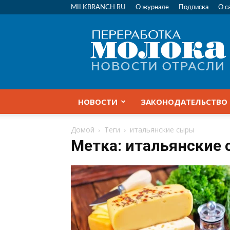
MILKBRANCH.RU
О журнале
Подписка
О с
Переработка
молока
|
Новости
отрасли
НОВОСТИ
ЗАКОНОДАТЕЛЬСТВО
Домой
Теги
итальянские сыры
Метка: итальянские