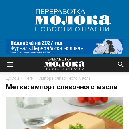
Переработка
молока
|
Новости
отрасли
Домой
Теги
импорт сливочного масла
Метка: импорт сливочного масла