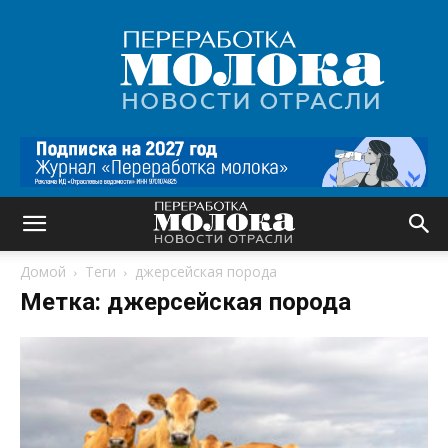
Переработка
молока
|
Новости
отрасли
Домой
Теги
джерсейская порода
Метка: джерсейская порода