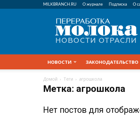
MILKBRANCH.RU
О журнале
Подписка
О с
Переработка
молока
|
Новости
отрасли
НОВОСТИ
ЗАКОНОДАТЕЛЬСТВО
Домой
Теги
агрошкола
Метка: агрошкола
Нет постов для отобра