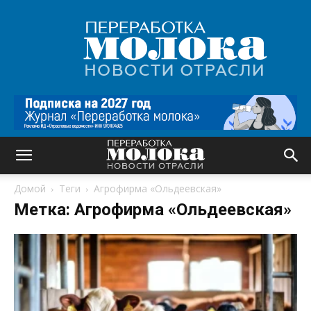
Переработка
молока
|
Новости
отрасли
Домой
Теги
Агрофирма «Ольдеевская»
Метка: Агрофирма «Ольдеевская»